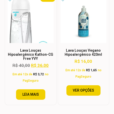
Lava Louças
Lava Louças Vegano
Hipoalergênico Kathon-CG
Hipoalergênico 420ml
Free YVY
R$
16,00
R$
40,00
R$
36,00
Em até 12x de
R$
1,65
no
Em até 12x de
R$
3,72
no
PagSeguro
PagSeguro
VER OPÇÕES
LEIA MAIS