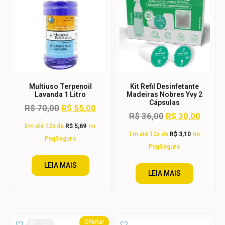
Multiuso Terpenoil
Kit Refil Desinfetante
Lavanda 1 Litro
Madeiras Nobres Yvy 2
Cápsulas
R$
70,00
R$
55,00
R$
36,00
R$
30,00
Em até 12x de
R$
5,69
no
Em até 12x de
R$
3,10
no
PagSeguro
PagSeguro
LEIA MAIS
LEIA MAIS
Oferta!