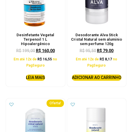
Desinfetante Vegetal
Desodorante Alva Stick
Terpenoil 1 L
Cristal Natural sem alumínio
Hipoalergênico
sem perfume 120g
R$
199,00
R$
160,00
R$
95,50
R$
79,00
Em até 12x de
R$
16,55
no
Em até 12x de
R$
8,17
no
PagSeguro
PagSeguro
LEIA MAIS
ADICIONAR AO CARRINHO
Oferta!