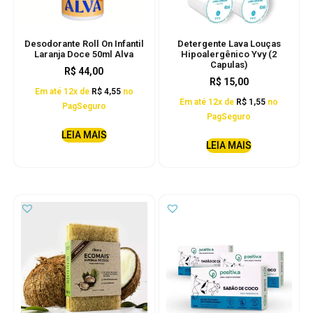
Desodorante Roll On Infantil
Detergente Lava Louças
Laranja Doce 50ml Alva
Hipoalergênico Yvy (2
Capulas)
R$
44,00
R$
15,00
Em até 12x de
R$
4,55
no
Em até 12x de
R$
1,55
no
PagSeguro
PagSeguro
LEIA MAIS
LEIA MAIS