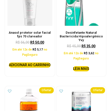
Anasol protetor solar facial
Desinfetante Natural
fps 70 clareador
Bactericida Hipoalergênico
Yvy
R$
56,00
R$
50,00
R$
45,00
R$
35,00
Em até 12x de
R$
5,17
no
Em até 12x de
R$
3,62
no
PagSeguro
PagSeguro
ADICIONAR AO CARRINHO
LEIA MAIS
Oferta!
Oferta!