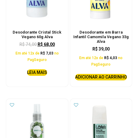
Desodorante Cristal Stick
Desodorante em Barra
Vegano 60g Alva
Infantil Camomila Vegano 33g
Alva
R$
74,00
R$
68,00
R$
39,00
Em até 12x de
R$
7,03
no
Em até 12x de
R$
4,03
no
PagSeguro
PagSeguro
LEIA MAIS
ADICIONAR AO CARRINHO