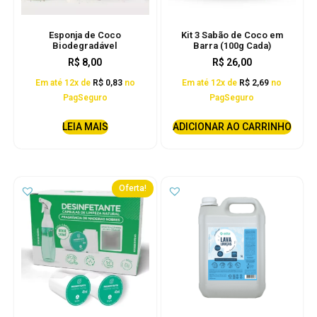
Esponja de Coco
Kit 3 Sabão de Coco em
Biodegradável
Barra (100g Cada)
R$
8,00
R$
26,00
Em até 12x de
R$
0,83
no
Em até 12x de
R$
2,69
no
PagSeguro
PagSeguro
LEIA MAIS
ADICIONAR AO CARRINHO
Oferta!