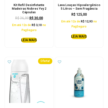
Kit Refil Desinfetante
Lava Louças Hipoalergênico
Madeiras Nobres Yvy 2
5 Litros – Sem Fragância
Cápsulas
R$
125,00
R$
36,00
R$
30,00
Em até 12x de
R$
12,93
no
Em até 12x de
R$
3,10
no
PagSeguro
PagSeguro
LEIA MAIS
LEIA MAIS
Oferta!