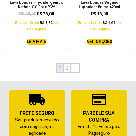
Lava Louças Hipoalergênico
Lava Louças Vegano
Kathon-CG Free YVY
Hipoalergênico 420ml
R$
40,00
R$
36,00
R$
16,00
Em até 12x de
R$
3,72
no
Em até 12x de
R$
1,65
no
PagSeguro
PagSeguro
LEIA MAIS
VER OPÇÕES
2
→
1
FRETE SEGURO
PARCELE SUA
COMPRA
Seu produtos enviado
com segurança e
Em até 12 vezes pelo
agilidade
Pagseguro