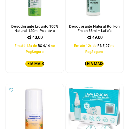
Desodorante Líquido 100%
Desodorante Natural Roll-on
Natural 120ml Positiv.a
Fresh 88ml – Lafe’s
R$
40,00
R$
49,00
Em até 12x de
R$
4,14
no
Em até 12x de
R$
5,07
no
PagSeguro
PagSeguro
LEIA MAIS
LEIA MAIS